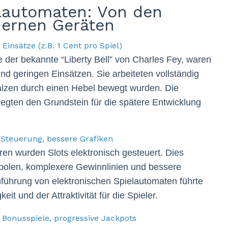
elautomaten: Von den
dernen Geräten
Einsätze (z.B. 1 Cent pro Spiel)
 der bekannte “Liberty Bell” von Charles Fey, waren
d geringen Einsätzen. Sie arbeiteten vollständig
lzen durch einen Hebel bewegt wurden. Die
egten den Grundstein für die spätere Entwicklung
 Steuerung, bessere Grafiken
hren wurden Slots elektronisch gesteuert. Dies
mbolen, komplexere Gewinnlinien und bessere
nführung von elektronischen Spielautomaten führte
it und der Attraktivität für die Spieler.
, Bonusspiele, progressive Jackpots