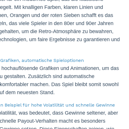
egelt. Mit knalligen Farben, klaren Linien und
en, Orangen und der roten Sieben schafft es das
eln, das viele Spieler in den 80er und 90er Jahren
 gehalten, um die Retro-Atmosphäre zu bewahren,
chnologien, um faire Ergebnisse zu garantieren und
Grafiken, automatische Spieloptionen
ot hochauflösende Grafiken und Animationen, um das
 gestalten. Zusätzlich sind automatische
s komfortabler machen. Das Spiel bleibt somit sowohl
auf dem neuesten Stand.
n Beispiel für hohe Volatilität und schnelle Gewinne
olatilität, was bedeutet, dass Gewinne seltener, aber
schnelle Payout-Verhalten macht es besonders