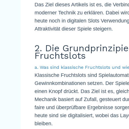
Das Ziel dieses Artikels ist es, die Ver
moderner Technik zu erklären. Dabei wir
heute noch in digitalen Slots Verwendun
Attraktivität dieser Spiele steigern.
2. Die Grundprinzipi
Fruchtslots
a. Was sind klassische Fruchtslots und wie
Klassische Fruchtslots sind Spielautomat
Gewinnkombinationen setzen. Der Spieler
einen Knopf drückt. Das Ziel ist es, gle
Mechanik basiert auf Zufall, gesteuert dur
faire und überprüfbare Ergebnisse sorge
heute sind sie digitalisiert, wobei das L
bleiben.