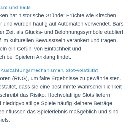
ars und Bells
ken hat historische Gründe: Früchte wie Kirschen,
bar und wurden häufig auf Automaten verwendet. Bars
er Zeit als Glücks- und Belohnungssymbole etabliert
f im kulturellen Bewusstsein verankert und tragen
teln ein Gefühl von Einfachheit und
h bei Spielern Anklang findet.
d Auszahlungsmechanismen, Slot-Volatilität
oren (RNG), um faire Ergebnisse zu gewährleisten.
altet, dass sie eine bestimmte Wahrscheinlichkeit
schreibt das Risiko: Hochvolatilige Slots liefern
niedrigvolatilige Spiele häufig kleinere Beträge
einflussen das Spielerlebnis maßgeblich und sind
iels.