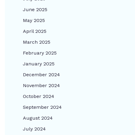
June 2025
May 2025
April 2025
March 2025
February 2025
January 2025
December 2024
November 2024
October 2024
September 2024
August 2024
July 2024