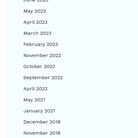
May 2023
April 2023
March 2023
February 2023
November 2022
October 2022
September 2022
April 2022
May 2021
January 2021
December 2018
November 2018