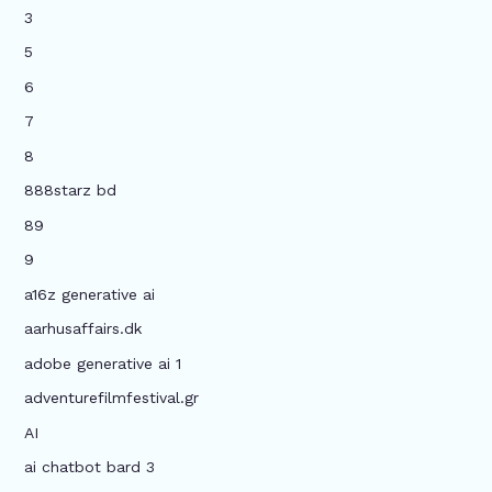
3
5
6
7
8
888starz bd
89
9
a16z generative ai
aarhusaffairs.dk
adobe generative ai 1
adventurefilmfestival.gr
AI
ai chatbot bard 3