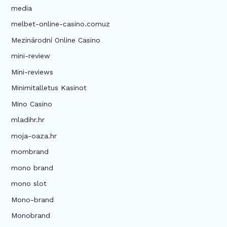
media
melbet-online-casino.comuz
Mezinárodní Online Casino
mini-review
Mini-reviews
Minimitalletus Kasinot
Mino Casino
mladihr.hr
moja-oaza.hr
mombrand
mono brand
mono slot
Mono-brand
Monobrand