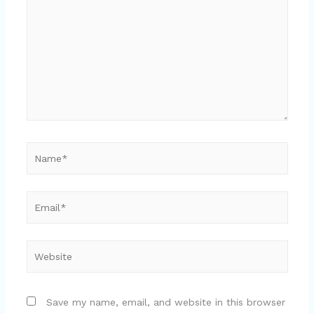
Name*
Email*
Website
Save my name, email, and website in this browser