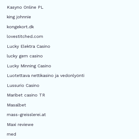
Kasyno Online PL
king johnnie
kongekort.dk
lovestitched.com
Lucky Elektra Casino
lucky gem casino
Lucky Minning Casino
Luotettava nettikasino ja vedonlyönti
Lussurio Casino
Maribet casino TR
Masalbet
mass-greisslerei.at
Maxi reviewe
med