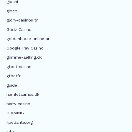
giochi
gioco
glory-casinos tr
Godz Casino
goldenblaze online ar
Google Pay Casino
grimme-aelling.dk
gtbet casino
gtbetfr
guide
hamletaarhus.dk
harry casino
IGAMING
ilpedante.org
info