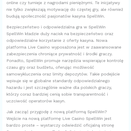
online czy turnieje z nagrodami pieniężnymi. Te inicjatywy
nie tylko zwiększają motywację do częstej gry, ale również
budują społeczność pasjonatów kasyna SpellWin.
Bezpieczeństwo i odpowiedzialna gra w SpellWin
SpellWin kładzie duży nacisk na bezpieczeństwo oraz
odpowiedzialne korzystanie z oferty kasyna. Nowa
platforma Live Casino wyposażona jest w zaawansowane
zabezpieczenia chroniące prywatność i środki graczy.
Ponadto, SpellWin promuje narzędzia wspierające kontrolę
czasu gry oraz budżetu, oferując możliwość
samowykluczenia oraz limity depozytów. Takie podejście
wpisuje się w globalne standardy odpowiedzialnego
hazardu i jest szczególnie ważne dla polskich graczy,
którzy coraz bardziej cenią sobie transparentność i
uczciwość operatorów kasyn.
Jak zacząć przygodę z nową platformą SpellWin?
Wejście na nową platformę Live Casino SpellWin jest
bardzo proste – wystarczy odwiedzić oficjalną stronę