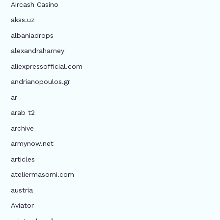
Aircash Casino
akss.uz
albaniadrops
alexandraharney
aliexpressofficial.com
andrianopoulos.gr
ar
arab t2
archive
armynow.net
articles
ateliermasomi.com
austria
Aviator