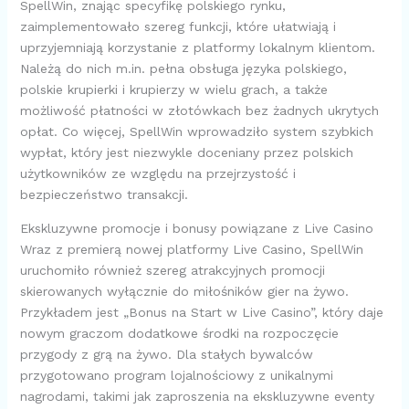
SpellWin, znając specyfikę polskiego rynku,
zaimplementowało szereg funkcji, które ułatwiają i
uprzyjemniają korzystanie z platformy lokalnym klientom.
Należą do nich m.in. pełna obsługa języka polskiego,
polskie krupierki i krupierzy w wielu grach, a także
możliwość płatności w złotówkach bez żadnych ukrytych
opłat. Co więcej, SpellWin wprowadziło system szybkich
wypłat, który jest niezwykle doceniany przez polskich
użytkowników ze względu na przejrzystość i
bezpieczeństwo transakcji.
Ekskluzywne promocje i bonusy powiązane z Live Casino
Wraz z premierą nowej platformy Live Casino, SpellWin
uruchomiło również szereg atrakcyjnych promocji
skierowanych wyłącznie do miłośników gier na żywo.
Przykładem jest „Bonus na Start w Live Casino”, który daje
nowym graczom dodatkowe środki na rozpoczęcie
przygody z grą na żywo. Dla stałych bywalców
przygotowano program lojalnościowy z unikalnymi
nagrodami, takimi jak zaproszenia na ekskluzywne eventy