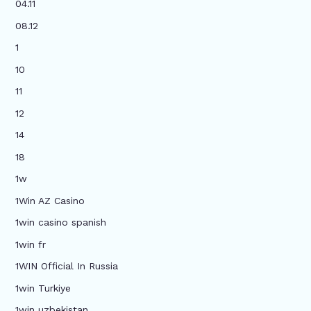
04.11
08.12
1
10
11
12
14
18
1w
1Win AZ Casino
1win casino spanish
1win fr
1WIN Official In Russia
1win Turkiye
1win uzbekistan