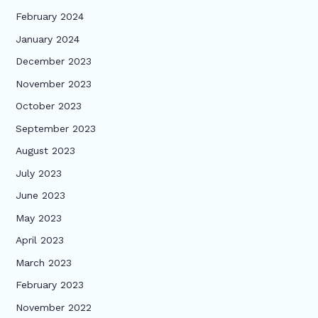
February 2024
January 2024
December 2023
November 2023
October 2023
September 2023
August 2023
July 2023
June 2023
May 2023
April 2023
March 2023
February 2023
November 2022