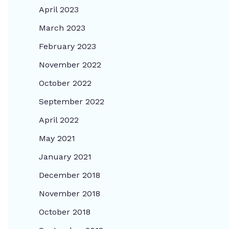
April 2023
March 2023
February 2023
November 2022
October 2022
September 2022
April 2022
May 2021
January 2021
December 2018
November 2018
October 2018