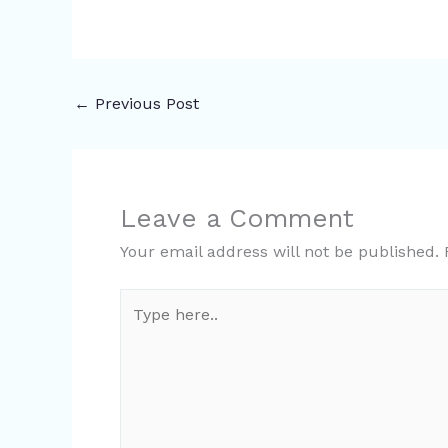
←
Previous Post
Leave a Comment
Your email address will not be published.
Type
here..