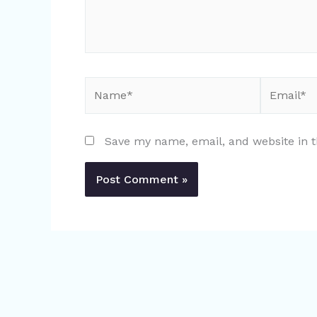
Name*
Email*
Save my name, email, and website in t