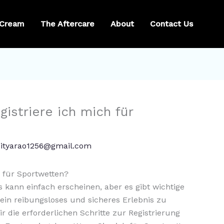
 Cream
The Aftercare
About
Contact Us
gistriere ich mich für
ityarao1256@gmail.com
h für Sportwetten?
s kann einfach erscheinen, aber es gibt wichtige
ein reibungsloses und sicheres Erlebnis zu
r die erforderlichen Schritte zur Registrierung