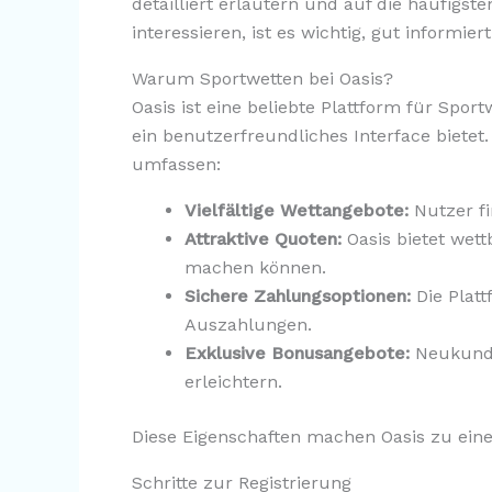
detailliert erläutern und auf die häufigst
interessieren, ist es wichtig, gut informi
Warum Sportwetten bei Oasis?
Oasis ist eine beliebte Plattform für Spor
ein benutzerfreundliches Interface bietet. 
umfassen:
Vielfältige Wettangebote:
Nutzer fi
Attraktive Quoten:
Oasis bietet wett
machen können.
Sichere Zahlungsoptionen:
Die Plat
Auszahlungen.
Exklusive Bonusangebote:
Neukunden
erleichtern.
Diese Eigenschaften machen Oasis zu eine
Schritte zur Registrierung