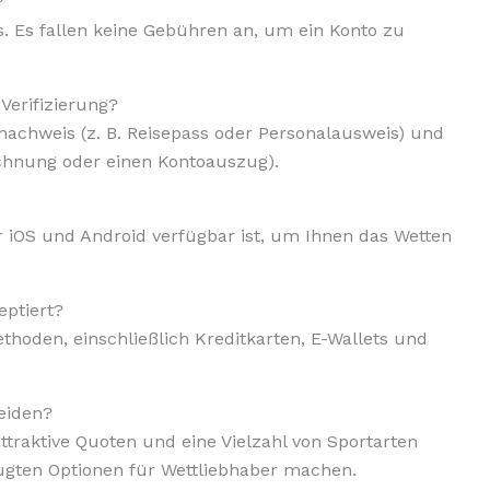
?
los. Es fallen keine Gebühren an, um ein Konto zu
Verifizierung?
snachweis (z. B. Reisepass oder Personalausweis) und
echnung oder einen Kontoauszug).
ür iOS und Android verfügbar ist, um Ihnen das Wetten
ptiert?
hoden, einschließlich Kreditkarten, E-Wallets und
eiden?
ttraktive Quoten und eine Vielzahl von Sportarten
zugten Optionen für Wettliebhaber machen.