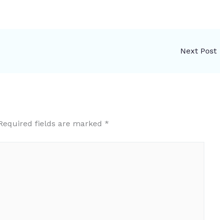
Next Post
Required fields are marked
*