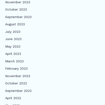
November 2023
October 2023
September 2023
August 2023
July 2023
June 2023
May 2023
April 2023
March 2023
February 2023
November 2022
October 2022
September 2022
April 2022