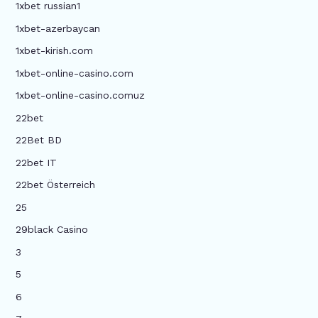
1xbet russian1
1xbet-azerbaycan
1xbet-kirish.com
1xbet-online-casino.com
1xbet-online-casino.comuz
22bet
22Bet BD
22bet IT
22bet Österreich
25
29black Casino
3
5
6