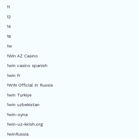
11
12
14
18
1w
1Win AZ Casino
1win casino spanish
1win fr
1WIN Official In Russia
1win Turkiye
1win uzbekistan
1win-oyna
1win-uz-kirish.org
1winRussia