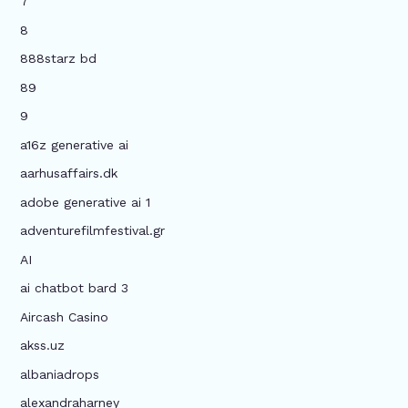
7
8
888starz bd
89
9
a16z generative ai
aarhusaffairs.dk
adobe generative ai 1
adventurefilmfestival.gr
AI
ai chatbot bard 3
Aircash Casino
akss.uz
albaniadrops
alexandraharney