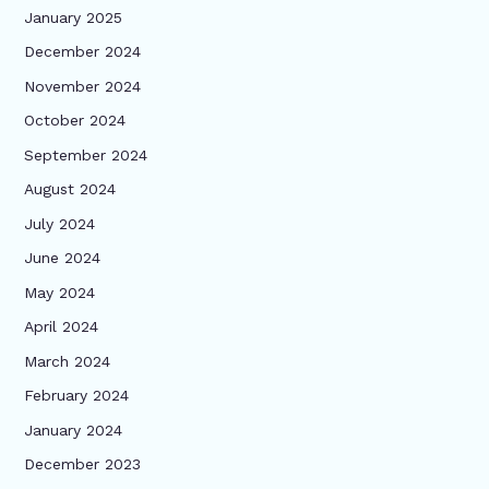
January 2025
December 2024
November 2024
October 2024
September 2024
August 2024
July 2024
June 2024
May 2024
April 2024
March 2024
February 2024
January 2024
December 2023