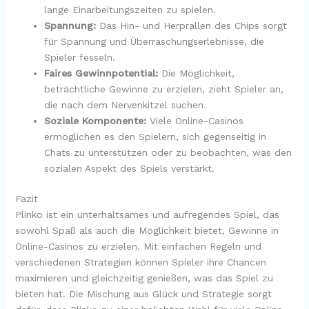
lange Einarbeitungszeiten zu spielen.
Spannung:
Das Hin- und Herprallen des Chips sorgt
für Spannung und Überraschungserlebnisse, die
Spieler fesseln.
Faires Gewinnpotential:
Die Möglichkeit,
beträchtliche Gewinne zu erzielen, zieht Spieler an,
die nach dem Nervenkitzel suchen.
Soziale Komponente:
Viele Online-Casinos
ermöglichen es den Spielern, sich gegenseitig in
Chats zu unterstützen oder zu beobachten, was den
sozialen Aspekt des Spiels verstärkt.
Fazit
Plinko ist ein unterhaltsames und aufregendes Spiel, das
sowohl Spaß als auch die Möglichkeit bietet, Gewinne in
Online-Casinos zu erzielen. Mit einfachen Regeln und
verschiedenen Strategien können Spieler ihre Chancen
maximieren und gleichzeitig genießen, was das Spiel zu
bieten hat. Die Mischung aus Glück und Strategie sorgt