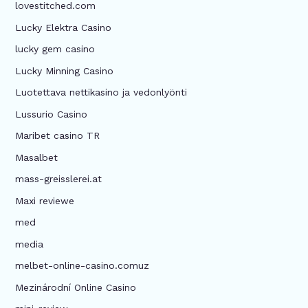
lovestitched.com
Lucky Elektra Casino
lucky gem casino
Lucky Minning Casino
Luotettava nettikasino ja vedonlyönti
Lussurio Casino
Maribet casino TR
Masalbet
mass-greisslerei.at
Maxi reviewe
med
media
melbet-online-casino.comuz
Mezinárodní Online Casino