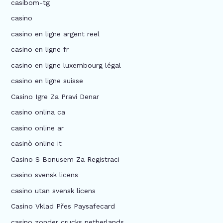
casibom-tg
casino
casino en ligne argent reel
casino en ligne fr
casino en ligne luxembourg légal
casino en ligne suisse
Casino Igre Za Pravi Denar
casino onlina ca
casino online ar
casinò online it
Casino S Bonusem Za Registraci
casino svensk licens
casino utan svensk licens
Casino Vklad Přes Paysafecard
casino zonder crucks netherlands