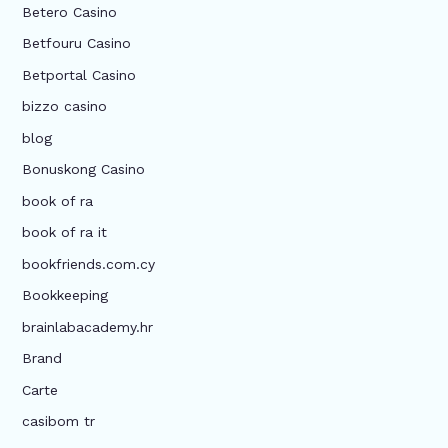
Betero Casino
Betfouru Casino
Betportal Casino
bizzo casino
blog
Bonuskong Casino
book of ra
book of ra it
bookfriends.com.cy
Bookkeeping
brainlabacademy.hr
Brand
Carte
casibom tr