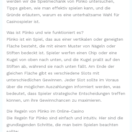
werden wir die Spielmechanik von Plinko untersuchen,
Tipps geben, wie man effektiv spielen kann, und die
Gründe erläutern, warum es eine unterhaltsame Wahl für
Casinospieler ist.
Was ist Plinko und wie funktioniert es?
Plinko ist ein Spiel, das aus einer vertikalen oder geneigten
Fläche besteht, die mit einem Muster von Nägeln oder
Stiften bedeckt ist. Spieler werfen einen Chip oder eine
Kugel von oben nach unten, und die Kugel prallt auf den
Stiften ab, während sie nach unten fällt. Am Ende der
gleichen Fläche gibt es verschiedene Slots mit
unterschiedlichen Gewinnen. Jeder Slot sollte im Voraus
über die möglichen Auszahlungen informiert werden, was
bedeutet, dass Spieler strategische Entscheidungen treffen
können, um ihre Gewinnchancen zu maximieren.
Die Regeln von Plinko im Online-Casino
Die Regeln für Plinko sind einfach und intuitiv. Hier sind die
grundlegenden Schritte, die man beim Spielen beachten
sollte: